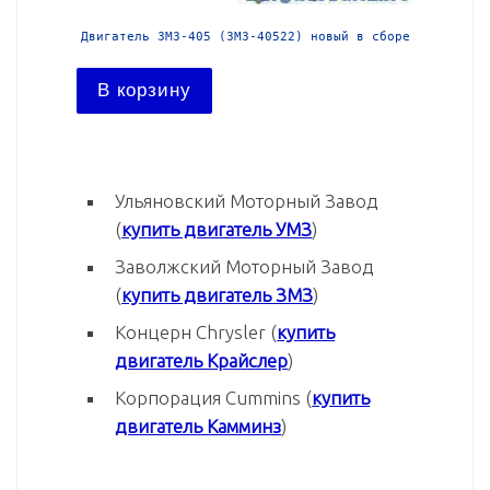
й в сборе
Двигатель ЗМЗ-405 (ЗМЗ-40522) новый в сборе
Двига
В корзину
В ко
Ульяновский Моторный Завод
(
купить двигатель УМЗ
)
Заволжский Моторный Завод
(
купить двигатель ЗМЗ
)
Концерн Chrysler (
купить
двигатель Крайслер
)
Корпорация Cummins (
купить
двигатель Камминз
)