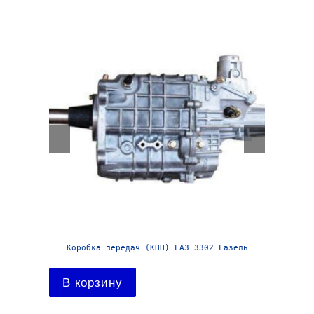
азель с
Коробка передач (КПП) ГАЗ 3302 Газель
Короб
В корзину
В ко