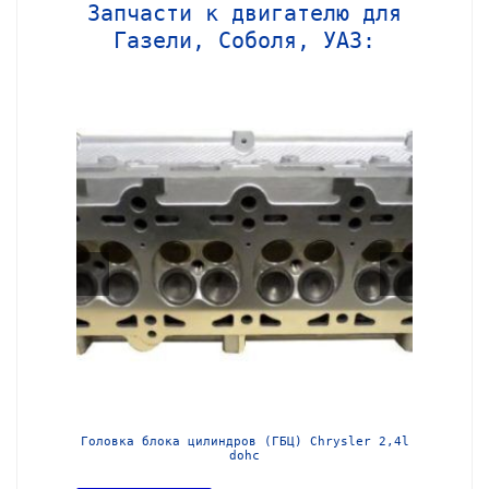
Запчасти к двигателю для
Газели, Соболя, УАЗ:
МЗ-405
Головка блока цилиндров (ГБЦ) Chrysler 2,4l
Блок ц
dohc