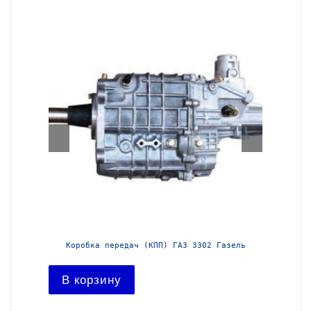
азель с
Коробка передач (КПП) ГАЗ 3302 Газель
Короб
В корзину
В ко