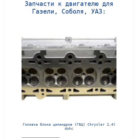
Запчасти к двигателю для
Газели, Соболя, УАЗ:
МЗ-405
Головка блока цилиндров (ГБЦ) Chrysler 2,4l
Блок ц
dohc