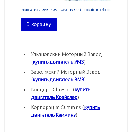
й в сборе
Двигатель ЗМЗ-405 (ЗМЗ-40522) новый в сборе
Двига
В корзину
В ко
Ульяновский Моторный Завод
(
купить двигатель УМЗ
)
Заволжский Моторный Завод
(
купить двигатель ЗМЗ
)
Концерн Chrysler (
купить
двигатель Крайслер
)
Корпорация Cummins (
купить
двигатель Камминз
)