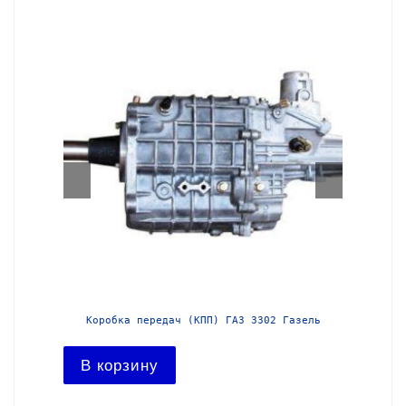
азель с
Коробка передач (КПП) ГАЗ 3302 Газель
Короб
В корзину
В ко