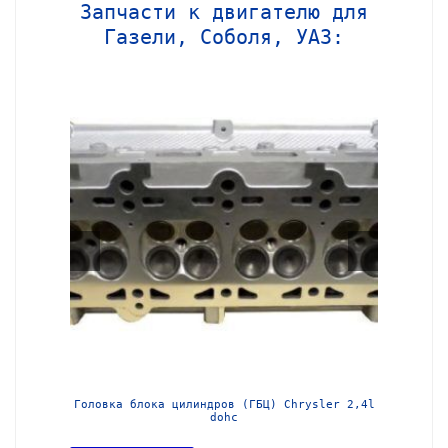
Запчасти к двигателю для
Газели, Соболя, УАЗ:
МЗ-405
Головка блока цилиндров (ГБЦ) Chrysler 2,4l
Блок ц
dohc