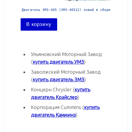
й в сборе
Двигатель ЗМЗ-405 (ЗМЗ-40522) новый в сборе
Двига
В корзину
В ко
Ульяновский Моторный Завод
(
купить двигатель УМЗ
)
Заволжский Моторный Завод
(
купить двигатель ЗМЗ
)
Концерн Chrysler (
купить
двигатель Крайслер
)
Корпорация Cummins (
купить
двигатель Камминз
)