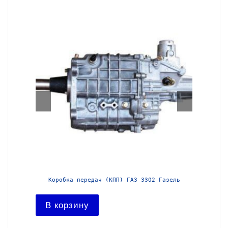
азель с
Коробка передач (КПП) ГАЗ 3302 Газель
Короб
В корзину
В ко