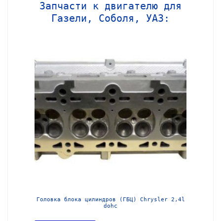
Запчасти к двигателю для
Газели, Соболя, УАЗ:
МЗ-405
Головка блока цилиндров (ГБЦ) Chrysler 2,4l
Блок ц
dohc