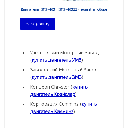
й в сборе
Двигатель ЗМЗ-405 (ЗМЗ-40522) новый в сборе
Двига
В корзину
В ко
Ульяновский Моторный Завод
(
купить двигатель УМЗ
)
Заволжский Моторный Завод
(
купить двигатель ЗМЗ
)
Концерн Chrysler (
купить
двигатель Крайслер
)
Корпорация Cummins (
купить
двигатель Камминз
)