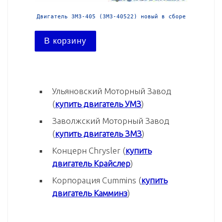
й в сборе
Двигатель ЗМЗ-405 (ЗМЗ-40522) новый в сборе
Двига
В корзину
В ко
Ульяновский Моторный Завод
(
купить двигатель УМЗ
)
Заволжский Моторный Завод
(
купить двигатель ЗМЗ
)
Концерн Chrysler (
купить
двигатель Крайслер
)
Корпорация Cummins (
купить
двигатель Камминз
)