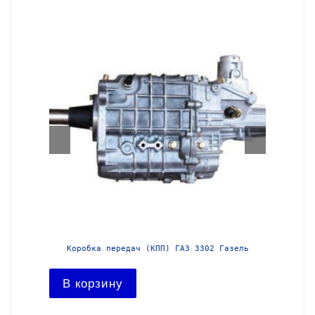
азель с
Коробка передач (КПП) ГАЗ 3302 Газель
Короб
В корзину
В ко