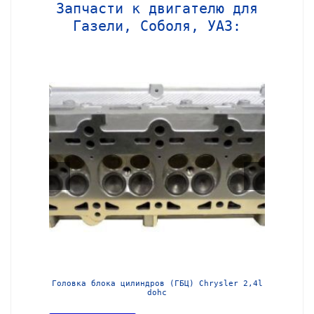
Запчасти к двигателю для
Газели, Соболя, УАЗ:
МЗ-405
Головка блока цилиндров (ГБЦ) Chrysler 2,4l
Блок ц
dohc