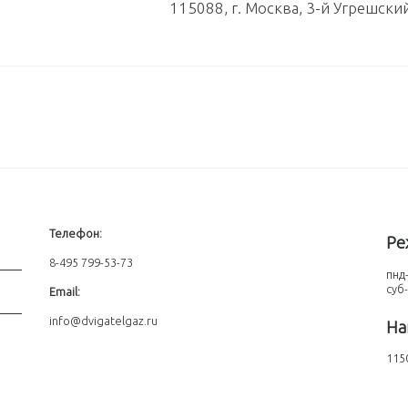
115088, г. Москва, 3-й Угрешски
Телефон:
Ре
8-495 799-53-73
пнд-
суб
Email:
info@dvigatelgaz.ru
На
1150