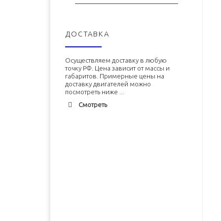
ДОСТАВКА
Осуществляем доставку в любую
точку РФ. Цена зависит от массы и
габаритов. Примерные цены на
доставку двигателей можно
посмотреть ниже ...
Смотреть
Адлер
1900 руб. 2-3 дня
Альметьевск
1900 руб. 2-3 дня
Армавир
1800 руб. 1-3 дня
Архангельск
1700 руб. 2-3 дня
Двигатель ЗМЗ-402 (ЗМЗ-4026)
Двигатель УМЗ-4215 новый в
новый в сборе
сборе
Астрахань
1700 руб. 2-3 дня
Балхаш
5000 руб. 10-12 дней
В корзину
В корзину
Барнаул
2500 руб. 5-7 дня