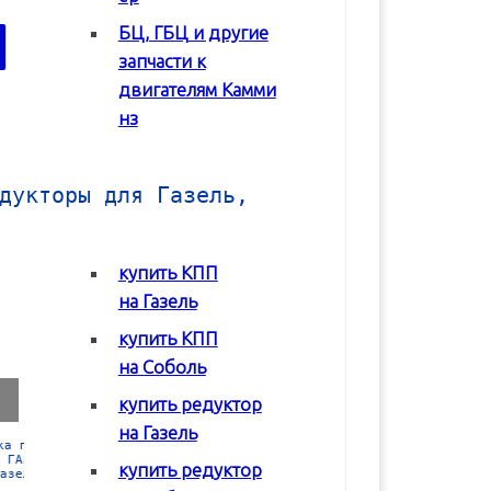
БЦ, ГБЦ и другие
В корзину
В корзину
запчасти к
двигателям Камми
нз
дукторы для Газель,
купить КПП
на Газель
купить КПП
на Соболь
купить редуктор
на Газель
Коробка передач
Коробка передач
Редуктор задне
(КПП) ГАЗ 2217
(КПП) ГАЗ 3302 с
моста Соболь
купить редуктор
Соболь
двигателем Chrysler
ГАЗ-2217