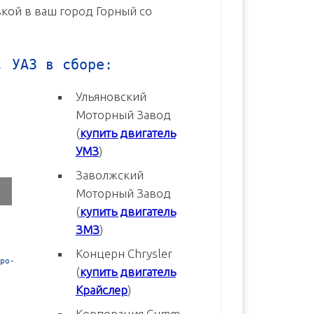
вкой в ваш город Горный со
, УАЗ в сборе:
Ульяновский
Моторный Завод
(
купить двигатель
УМЗ
)
Заволжский
Моторный Завод
(
купить двигатель
ЗМЗ
)
Концерн Chrysler
3
Двигатель УМЗ-4216-70 Евро-3
Двигатель УМЗ-4216-20 Евр
(
купить двигатель
новый в сборе
новый в сборе
Крайслер
)
В корзину
В корзину
Корпорация Cumm