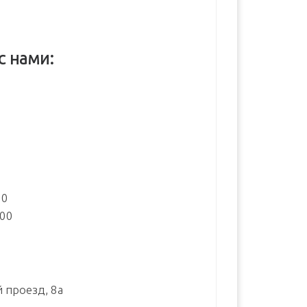
с нами:
:
00
:00
й проезд, 8а