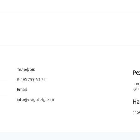
Телефон:
Ре
8-495 799-53-73
пнд-
суб
Email:
info@dvigatelgaz.ru
На
1150