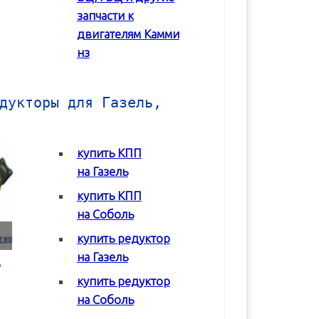
запчасти к
двигателям Камми
нз
дукторы для Газель,
купить КПП
на Газель
купить КПП
на Соболь
купить редуктор
на Газель
Коробка передач
Коробка передач
Редуктор задне
(КПП) ГАЗ 2217
(КПП) ГАЗ 3302 с
моста Соболь
купить редуктор
Соболь
двигателем Chrysler
ГАЗ-2217
на Соболь