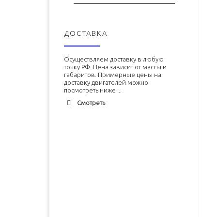
ДОСТАВКА
Осуществляем доставку в любую
точку РФ. Цена зависит от массы и
габаритов. Примерные цены на
доставку двигателей можно
посмотреть ниже ...
Смотреть
Адлер
1900 руб. 2-3 дня
Альметьевск
1900 руб. 2-3 дня
Армавир
1800 руб. 1-3 дня
Двигатель ЗМЗ-402 (ЗМЗ-4026)
Двигатель УМЗ-4215 новый в
новый в сборе
сборе
Архангельск
1700 руб. 2-3 дня
Астрахань
1700 руб. 2-3 дня
В корзину
В корзину
Балхаш
5000 руб. 10-12 дней
Барнаул
2500 руб. 5-7 дня