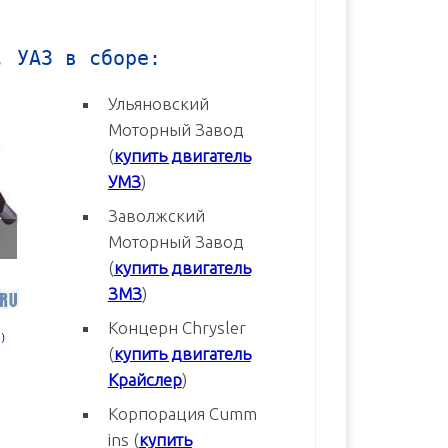
, УАЗ в сборе:
Ульяновский
Моторный Завод
(
купить двигатель
УМЗ
)
Заволжский
Моторный Завод
(
купить двигатель
ЗМЗ
)
Концерн Chrysler
3
Двигатель УМЗ-4216-70 Евро-3
Двигатель УМЗ-4216-20 Евр
(
купить двигатель
новый в сборе
новый в сборе
Крайслер
)
В корзину
В корзину
Корпорация Cumm
ins (
купить