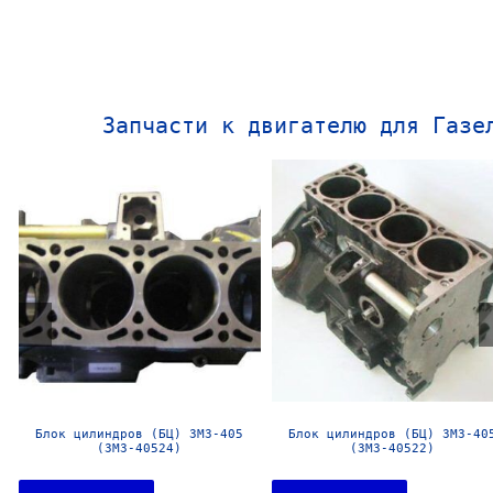
Запчасти к двигателю для Газе
Блок цилиндров (БЦ) ЗМЗ-406 в
Блок цилиндров (БЦ) УМЗ-4216
сборе б/у
сборе б/у