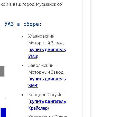
авкой в ваш город Мурманск со
, УАЗ в сборе:
Ульяновский
Моторный Завод
(
купить двигатель
УМЗ
)
Заволжский
Моторный Завод
(
купить двигатель
ЗМЗ
)
Концерн Chrysler
3
Двигатель УМЗ-4216-70 Евро-3
Двигатель УМЗ-4216-20 Евр
(
купить двигатель
новый в сборе
новый в сборе
Крайслер
)
В корзину
В корзину
Корпорация Cumm