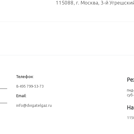
115088, г. Москва, 3-й Угрешски
Телефон:
Ре
8-495 799-53-73
пнд-
суб
Email:
info@dvigatelgaz.ru
На
1150