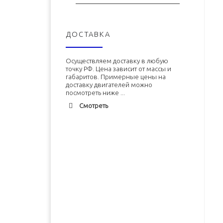
ДОСТАВКА
Осуществляем доставку в любую
точку РФ. Цена зависит от массы и
габаритов. Примерные цены на
доставку двигателей можно
посмотреть ниже ...
Смотреть
Адлер
1900 руб. 2-3 дня
Альметьевск
1900 руб. 2-3 дня
Армавир
1800 руб. 1-3 дня
Архангельск
1700 руб. 2-3 дня
Двигатель ЗМЗ-402 (ЗМЗ-4026)
Двигатель УМЗ-4215 новый в
новый в сборе
сборе
Астрахань
1700 руб. 2-3 дня
Балхаш
5000 руб. 10-12 дней
В корзину
В корзину
Барнаул
2500 руб. 5-7 дня