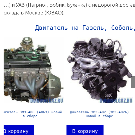
…) и УАЗ (Патриот, Бобик, Буханка) с недорогой дост
склада в Москве (ЮВАО):
Двигатель на Газель, Соболь
Двигатель УМЗ-4178 новый в
Двигатель УМЗ-4216-41 Евро-
сборе
новый в сборе
В корзину
В корзину