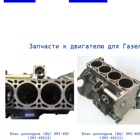
Запчасти к двигателю для Газе
Блок цилиндров (БЦ) ЗМЗ-406 в
Блок цилиндров (БЦ) УМЗ-4216
сборе б/у
сборе б/у