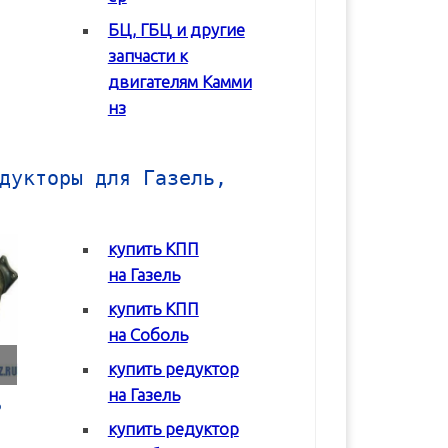
БЦ, ГБЦ и другие
В корзину
В корзину
запчасти к
двигателям Камми
нз
дукторы для Газель,
купить КПП
на Газель
купить КПП
на Соболь
купить редуктор
на Газель
Коробка передач
Коробка передач
Редуктор задне
(КПП) ГАЗ 2217
(КПП) ГАЗ 3302 с
моста Соболь
купить редуктор
Соболь
двигателем Chrysler
ГАЗ-2217