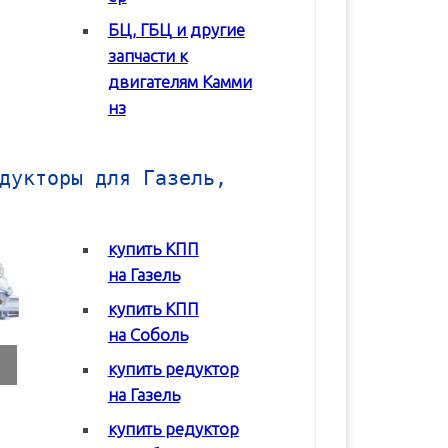
БЦ, ГБЦ и другие
В корзину
В корзину
запчасти к
двигателям Камми
нз
дукторы для Газель,
купить КПП
на Газель
купить КПП
на Соболь
купить редуктор
на Газель
Коробка передач
Коробка передач
Редуктор задне
(КПП) ГАЗ 2217
(КПП) ГАЗ 3302 с
моста Соболь
купить редуктор
Соболь
двигателем Chrysler
ГАЗ-2217