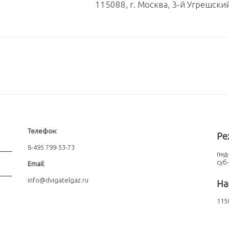
115088, г. Москва, 3-й Угрешски
Телефон:
Ре
8-495 799-53-73
пнд-
суб
Email:
info@dvigatelgaz.ru
На
1150