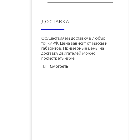
ДОСТАВКА
Осуществляем доставку в любую
точку РФ. Цена зависит от массы и
габаритов. Примерные цены на
доставку двигателей можно
посмотреть ниже ...
Смотреть
Адлер
1900 руб. 2-3 дня
Альметьевск
1900 руб. 2-3 дня
Армавир
1800 руб. 1-3 дня
Архангельск
1700 руб. 2-3 дня
Двигатель ЗМЗ-402 (ЗМЗ-4026)
Двигатель УМЗ-4215 новый в
новый в сборе
сборе
Астрахань
1700 руб. 2-3 дня
Балхаш
5000 руб. 10-12 дней
В корзину
В корзину
Барнаул
2500 руб. 5-7 дня