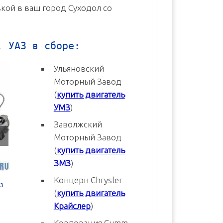
вкой в ваш город Суходол со
, УАЗ в сборе:
Ульяновский
Моторный Завод
(
купить двигатель
УМЗ
)
Заволжский
Моторный Завод
(
купить двигатель
ЗМЗ
)
Концерн Chrysler
3
Двигатель УМЗ-4216-70 Евро-3
Двигатель УМЗ-4216-20 Евр
(
купить двигатель
новый в сборе
новый в сборе
Крайслер
)
В корзину
В корзину
Корпорация Cumm