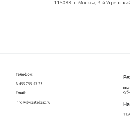
115088, г. Москва, 3-й Угрешски
Телефон:
Ре
8-495 799-53-73
пнд-
суб
Email:
info@dvigatelgaz.ru
На
1150