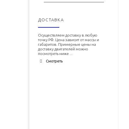
ДОСТАВКА
Осуществляем доставку в любую
точку РФ. Цена зависит от массы и
габаритов. Примерные цены на
доставку двигателей можно
посмотреть ниже ...
Смотреть
Адлер
1900 руб. 2-3 дня
Альметьевск
1900 руб. 2-3 дня
Армавир
1800 руб. 1-3 дня
Архангельск
1700 руб. 2-3 дня
Двигатель ЗМЗ-402 (ЗМЗ-4026)
Двигатель УМЗ-4215 новый в
новый в сборе
сборе
Астрахань
1700 руб. 2-3 дня
Балхаш
5000 руб. 10-12 дней
В корзину
В корзину
Барнаул
2500 руб. 5-7 дня