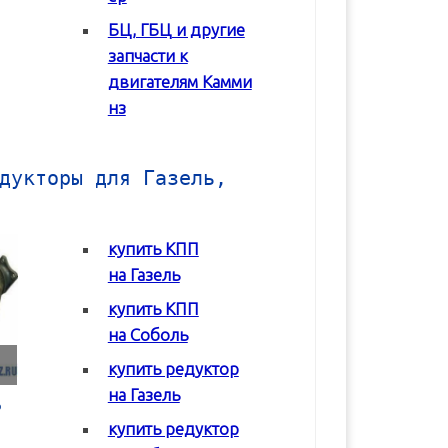
БЦ, ГБЦ и другие
В корзину
В корзину
запчасти к
двигателям Камми
нз
дукторы для Газель,
купить КПП
на Газель
купить КПП
на Соболь
купить редуктор
на Газель
Коробка передач
Коробка передач
Редуктор задне
(КПП) ГАЗ 2217
(КПП) ГАЗ 3302 с
моста Соболь
купить редуктор
Соболь
двигателем Chrysler
ГАЗ-2217