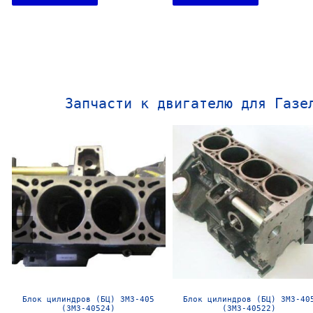
Запчасти к двигателю для Газе
Блок цилиндров (БЦ) ЗМЗ-406 в
Блок цилиндров (БЦ) УМЗ-4216
сборе б/у
сборе б/у