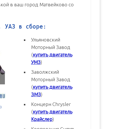
авкой в ваш город Матвейково со
, УАЗ в сборе:
Ульяновский
Моторный Завод
(
купить двигатель
УМЗ
)
Заволжский
Моторный Завод
(
купить двигатель
ЗМЗ
)
Концерн Chrysler
3
Двигатель УМЗ-4216-70 Евро-3
Двигатель УМЗ-4216-20 Евр
(
купить двигатель
новый в сборе
новый в сборе
Крайслер
)
В корзину
В корзину
Корпорация Cumm