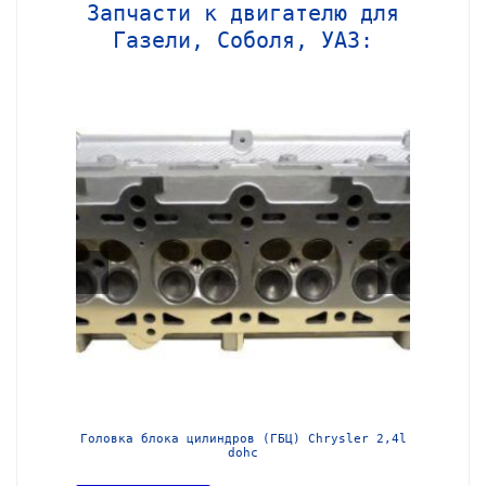
Запчасти к двигателю для
Газели, Соболя, УАЗ:
МЗ-405
Головка блока цилиндров (ГБЦ) Chrysler 2,4l
Блок ц
dohc