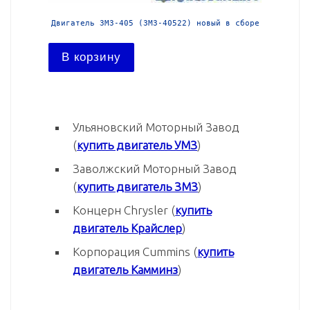
й в сборе
Двигатель ЗМЗ-405 (ЗМЗ-40522) новый в сборе
Двига
В корзину
В ко
Ульяновский Моторный Завод
(
купить двигатель УМЗ
)
Заволжский Моторный Завод
(
купить двигатель ЗМЗ
)
Концерн Chrysler (
купить
двигатель Крайслер
)
Корпорация Cummins (
купить
двигатель Камминз
)