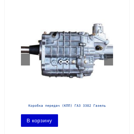
азель с
Коробка передач (КПП) ГАЗ 3302 Газель
Короб
В корзину
В ко