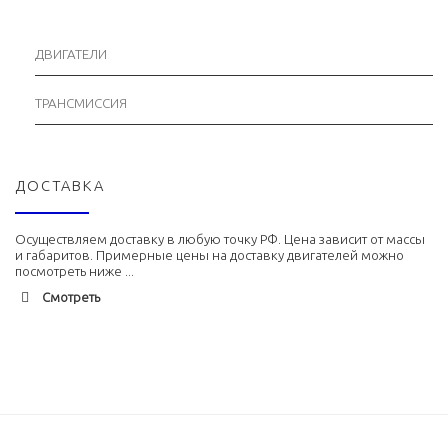
ДВИГАТЕЛИ
ТРАНСМИССИЯ
ДОСТАВКА
Осуществляем доставку в любую точку РФ. Цена зависит от массы
и габаритов. Примерные цены на доставку двигателей можно
посмотреть ниже ...
Смотреть
Адлер
1900 руб. 2-3 дня
Альметьевск
1900 руб. 2-3 дня
Армавир
1800 руб. 1-3 дня
Архангельск
1700 руб. 2-3 дня
Астрахань
1700 руб. 2-3 дня