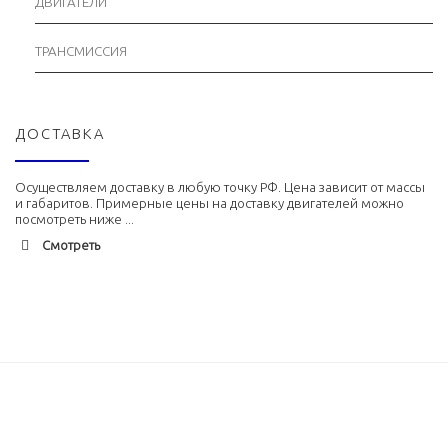
ДВИГАТЕЛИ
ТРАНСМИССИЯ
ДОСТАВКА
Осуществляем доставку в любую точку РФ. Цена зависит от массы
и габаритов. Примерные цены на доставку двигателей можно
посмотреть ниже ...
Смотреть
Адлер
1900 руб. 2-3 дня
Альметьевск
1900 руб. 2-3 дня
Армавир
1800 руб. 1-3 дня
Архангельск
1700 руб. 2-3 дня
Астрахань
1700 руб. 2-3 дня
Балхаш
5000 руб. 10-12 дней
Барнаул
2500 руб. 5-7 дня
Белгород
1500 руб. 1-2 дня