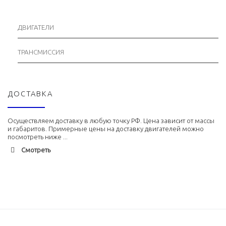
ДВИГАТЕЛИ
ТРАНСМИССИЯ
ДОСТАВКА
Осуществляем доставку в любую точку РФ. Цена зависит от массы
и габаритов. Примерные цены на доставку двигателей можно
посмотреть ниже ...
Смотреть
Адлер
1900 руб. 2-3 дня
Альметьевск
1900 руб. 2-3 дня
Армавир
1800 руб. 1-3 дня
Архангельск
1700 руб. 2-3 дня
Астрахань
1700 руб. 2-3 дня