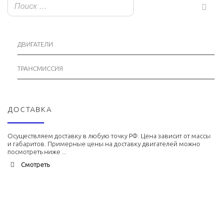
ДВИГАТЕЛИ
ТРАНСМИССИЯ
ДОСТАВКА
Осуществляем доставку в любую точку РФ. Цена зависит от массы
и габаритов. Примерные цены на доставку двигателей можно
посмотреть ниже ...
Смотреть
Адлер
1900 руб. 2-3 дня
Альметьевск
1900 руб. 2-3 дня
Армавир
1800 руб. 1-3 дня
Архангельск
1700 руб. 2-3 дня