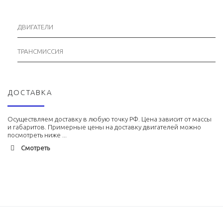
ДВИГАТЕЛИ
ТРАНСМИССИЯ
ДОСТАВКА
Осуществляем доставку в любую точку РФ. Цена зависит от массы
и габаритов. Примерные цены на доставку двигателей можно
посмотреть ниже ...
Смотреть
Адлер
1900 руб. 2-3 дня
Альметьевск
1900 руб. 2-3 дня
Армавир
1800 руб. 1-3 дня
Архангельск
1700 руб. 2-3 дня
Астрахань
1700 руб. 2-3 дня