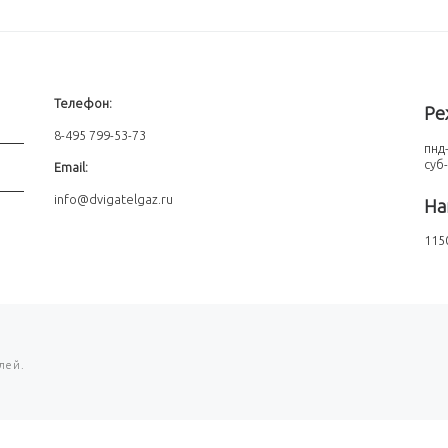
Телефон:
Ре
8-495 799-53-73
пнд-
суб
Email:
info@dvigatelgaz.ru
На
1150
лей.