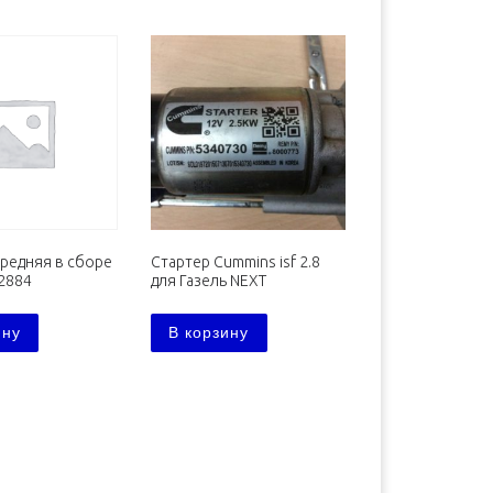
редняя в сборе
Стартер Cummins isf 2.8
02884
для Газель NEXT
ину
В корзину