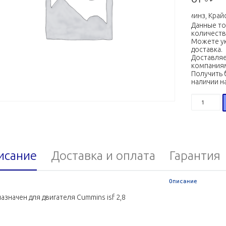
и для автомобилей Газель, Соболь, УАЗ (ЗМЗ, УМЗ, Камминз, Крайсл
Данные т
количеств
Можете ук
доставка.
Доставляе
компания
Получить 
наличии н
Количест
исание
Доставка и оплата
Гарантия
Описание
азначен для двигателя Cummins isf 2,8