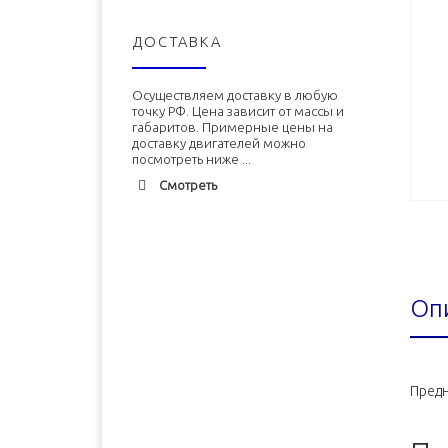
Двигатели, КПП и другие запчаст
ДОСТАВКА
Осуществляем доставку в любую
точку РФ. Цена зависит от массы и
габаритов. Примерные цены на
доставку двигателей можно
посмотреть ниже ...
Смотреть
Адлер
1900 руб. 2-3 дня
Альметьевск
1900 руб. 2-3 дня
Оп
Армавир
1800 руб. 1-3 дня
Архангельск
1700 руб. 2-3 дня
Астрахань
1700 руб. 2-3 дня
Предн
Балхаш
5000 руб. 10-12 дней
Барнаул
2500 руб. 5-7 дня
Белгород
1500 руб. 1-2 дня