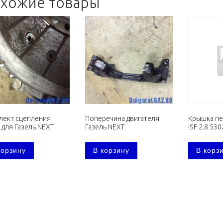
хожие товары
лект сцепления
Поперечина двигателя
Крышка пе
 для Газель NEXT
Газель NEXT
ISF 2.8 53
корзину
В корзину
В корз