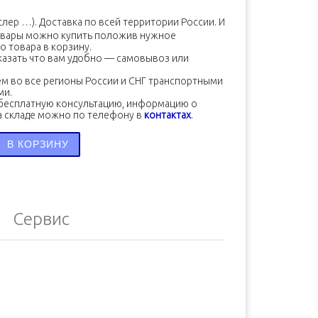
ер …). Доставка по всей территории России. Имеются все сопроводи
овары можно купить положив нужное
о товара в корзину.
азать что вам удобно — самовывоз или
м во все регионы России и СНГ транспортными
ми.
бесплатную консультацию, информацию о
а складе можно по телефону в
контактах
.
во товара Кольцо уплотнительное ISF 2.8 5254215
В КОРЗИНУ
Сервис