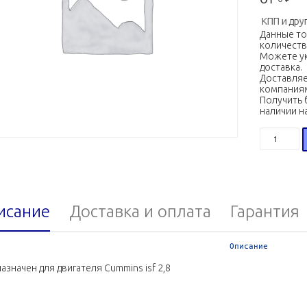
Двигатели, КПП и другие
Данные т
количеств
Можете ук
доставка.
Доставляе
компания
Получить 
наличии н
Количест
исание
Доставка и оплата
Гарантия
Описание
азначен для двигателя Cummins isf 2,8