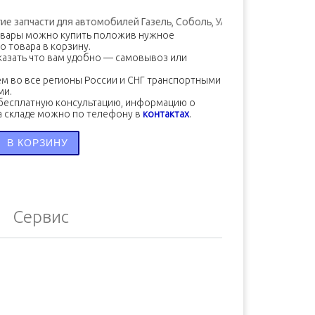
 запчасти для автомобилей Газель, Соболь, УАЗ (ЗМЗ, УМЗ, Камминз
овары можно купить положив нужное
о товара в корзину.
азать что вам удобно — самовывоз или
м во все регионы России и СНГ транспортными
ми.
бесплатную консультацию, информацию о
а складе можно по телефону в
контактах
.
во товара Кольцо датчика частоты вращения ISF 2.8 526
В КОРЗИНУ
Сервис