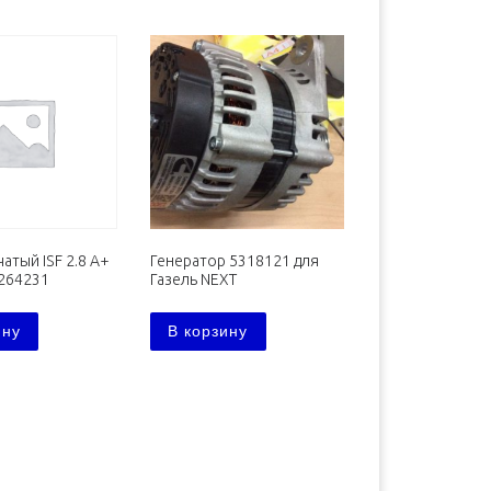
атый ISF 2.8 А+
Генератор 5318121 для
264231
Газель NEXT
ину
В корзину