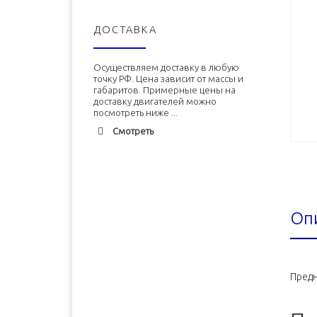
ДОСТАВКА
Осуществляем доставку в любую
точку РФ. Цена зависит от массы и
габаритов. Примерные цены на
доставку двигателей можно
посмотреть ниже ...
Смотреть
Адлер
1900 руб. 2-3 дня
Альметьевск
1900 руб. 2-3 дня
Оп
Армавир
1800 руб. 1-3 дня
Архангельск
1700 руб. 2-3 дня
Астрахань
1700 руб. 2-3 дня
Предн
Балхаш
5000 руб. 10-12 дней
Барнаул
2500 руб. 5-7 дня
Белгород
1500 руб. 1-2 дня