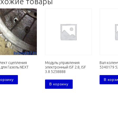
хожие товары
лект сцепления
Модуль управления
Вал коленч
 для Газель NEXT
электронный ISF 2.8, ISF
5340179 5
3.8 5258888
корзину
В корз
В корзину