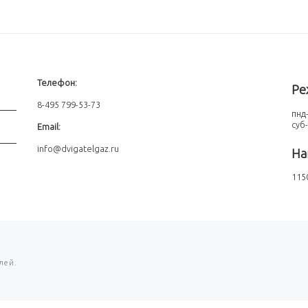
Телефон:
Ре
8-495 799-53-73
пнд-
суб
Email:
info@dvigatelgaz.ru
На
1150
лей.