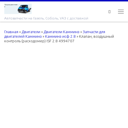
Skip to content
Ме
Автозапчасти на Газель, Соболь, УАЗ с доставкой
Главная
»
Двигатели
»
Двигатели Камминз
»
Запчасти для
двигателей Камминз
»
Камминз исф 2.8
»
Клапан, воздушный
контроль (расходомер) ISF 2.8 4994707