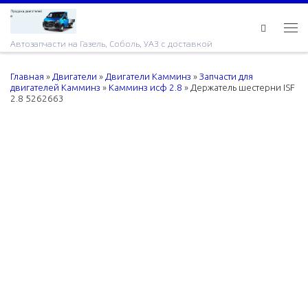
Skip to content
Ме
Автозапчасти на Газель, Соболь, УАЗ с доставкой
Главная
»
Двигатели
»
Двигатели Камминз
»
Запчасти для
двигателей Камминз
»
Камминз исф 2.8
»
Держатель шестерни ISF
2.8 5262663