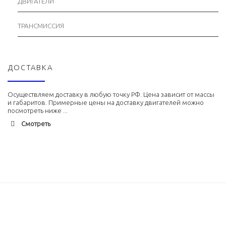
ДВИГАТЕЛИ
ТРАНСМИССИЯ
ДОСТАВКА
Осуществляем доставку в любую точку РФ. Цена зависит от массы
и габаритов. Примерные цены на доставку двигателей можно
посмотреть ниже ...
Смотреть
Адлер
1900 руб. 2-3 дня
Альметьевск
1900 руб. 2-3 дня
Армавир
1800 руб. 1-3 дня
Архангельск
1700 руб. 2-3 дня
Астрахань
1700 руб. 2-3 дня
Балхаш
5000 руб. 10-12 дней
Барнаул
2500 руб. 5-7 дня
Белгород
1500 руб. 1-2 дня