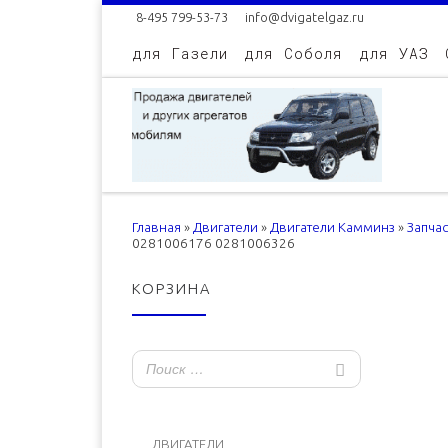
8-495 799-53-73
info@dvigatelgaz.ru
Skip to content
для Газели
для Соболя
для УАЗ
Главная
»
Двигатели
»
Двигатели Камминз
»
Запча
0281006176 0281006326
КОРЗИНА
ДВИГАТЕЛИ