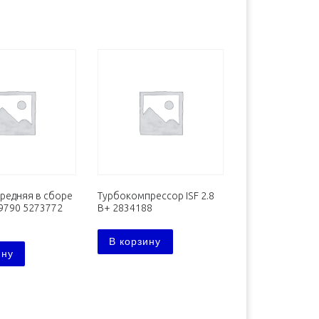
редняя в сборе
Турбокомпрессор ISF 2.8
69790 5273772
В+ 2834188
В корзину
ину