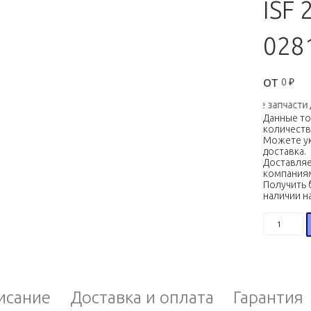
ISF 
028
от
0
₽
Двигатели, КПП и другие запчасти для 
Данные т
количеств
Можете ук
доставка.
Доставляе
компания
Получить 
наличии н
Количест
исание
Доставка и оплата
Гарантия