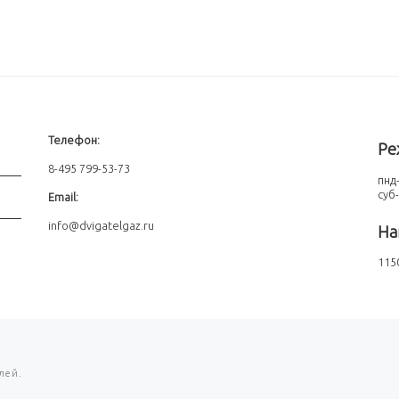
Телефон:
Ре
8-495 799-53-73
пнд-
суб
Email:
info@dvigatelgaz.ru
На
1150
лей.