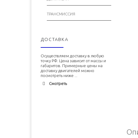
ТРАНСМИССИЯ
ДОСТАВКА
Осуществляем доставку в любую
точку РФ. Цена зависит от массы и
габаритов. Примерные цены на
доставку двигателей можно
посмотреть ниже ...
Смотреть
Адлер
1900 руб. 2-3 дня
Альметьевск
1900 руб. 2-3 дня
Армавир
1800 руб. 1-3 дня
Архангельск
Оп
1700 руб. 2-3 дня
Астрахань
1700 руб. 2-3 дня