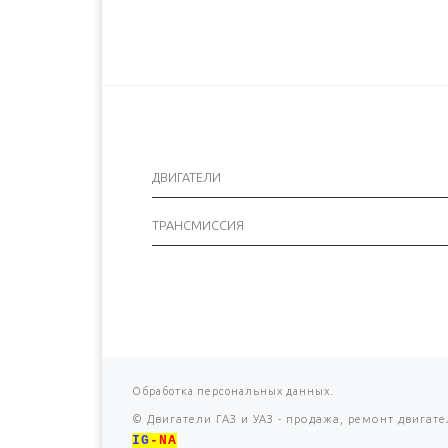
Новороссийск
1700 руб. 2-3 дня
Новосибирск
2400 руб. 5-7 дня
Октябрьский
1500 руб. 1-2 дня
Омск
2100 руб. 3-5 дня
Орел
1400 руб. 1-2 дня
Оренбург
1700 руб. 2-3 дня
ДВИГАТЕЛИ
Орск
1800 руб. 2-3 дня
Пенза
1400 руб. 1-2 дня
ТРАНСМИССИЯ
Пермь
1700 руб. 2-3 дня
Петрозаводск
1500 руб. 1-2 дня
Псков
1900 руб. 2-3 дня
Пятигорск
1700 руб. 2-3 дня
Ростов-на-Дону
1600 руб. 1-2 дня
Рыбинск
1500 руб. 1-2 дня
Обработка персональных данных.
Рязань
1500 руб. 1-2 дня
©
Двигатели ГАЗ и УАЗ - продажа, ремонт двигате
IG
-NA
Самара
1600 руб. 2-3 дня