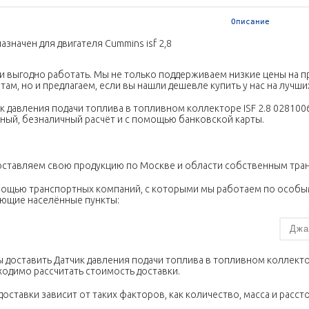
Описание
азначен для двигателя Cummins isf 2,8
и выгодно работать. Мы не только поддерживаем низкие цены на 
там, но и предлагаем, если вы нашли дешевле купить у нас на лучши
к давления подачи топлива в топливном коллекторе ISF 2.8 028100
ный, безналичный расчёт и с помощью банковской карты.
ставляем свою продукцию по Москве и области собственным тра
ощью транспортных компаний, с которыми мы работаем по особы
ющие населённые пункты:
Джалил
 доставить Датчик давления подачи топлива в топливном коллекто
одимо рассчитать стоимость доставки.
доставки зависит от таких факторов, как количество, масса и расст