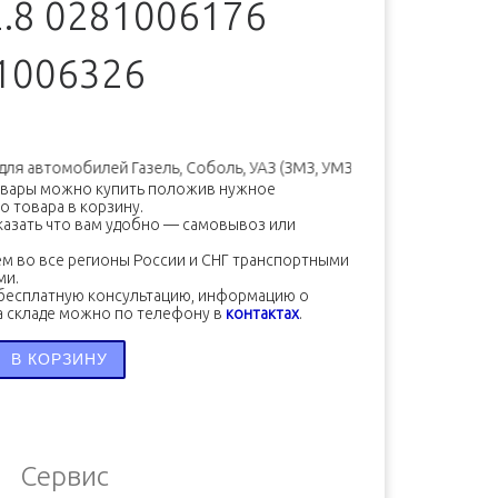
2.8 0281006176
1006326
автомобилей Газель, Соболь, УАЗ (ЗМЗ, УМЗ, Камминз, Крайслер …).
овары можно купить положив нужное
о товара в корзину.
азать что вам удобно — самовывоз или
м во все регионы России и СНГ транспортными
ми.
бесплатную консультацию, информацию о
а складе можно по телефону в
контактах
.
во товара Датчик давления подачи топлива в топливном 
В КОРЗИНУ
Сервис