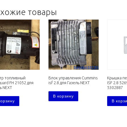
хожие товары
тр топливный
Блок управления Cummins
Крышка пе
guard FH 21052 для
isf 2.8 для Газель NEXT
ISF 2.8 52
ь NEXT
5302887
В корзину
корзину
В корз