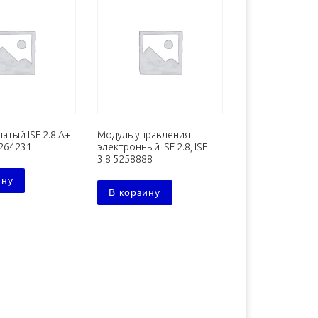
атый ISF 2.8 А+
Модуль управления
264231
электронный ISF 2.8, ISF
3.8 5258888
ину
В корзину