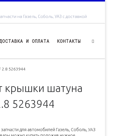
апчасти на Газель, Соболь, УАЗ с доставкой
ДОСТАВКА И ОПЛАТА
КОНТАКТЫ
F 2.8 5263944
т крышки шатуна
2.8 5263944
апчасти для автомобилей Газель, Соболь, УАЗ (ЗМЗ, УМЗ, Камминз, 
овары можно купить положив нужное