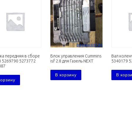
ка передняя в сборе
Блок управления Cummins
Вал коленч
.8 5269790 5273772
isf 2.8 для Газель NEXT
5340179 5
887
В корзину
В корз
корзину