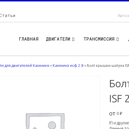
Статьи
Автоз
ГЛАВНАЯ
ДВИГАТЕЛИ
ТРАНСМИССИЯ
сти для двигателей Камминз
»
Камминз исф 2.8
»
Болт крышки шатуна IS
Бол
ISF 
от
0
₽
Двигатели, КПП и другие з
Данные т