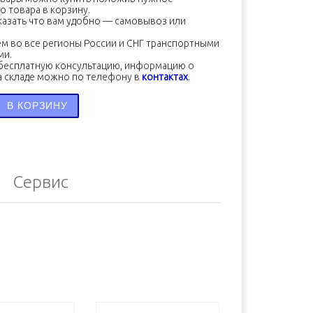
о товара в корзину.
азать что вам удобно — самовывоз или
м во все регионы России и СНГ транспортными
ми.
бесплатную консультацию, информацию о
а складе можно по телефону в
контактах
.
во товара Болт крышки шатуна ISF 2.8 5263944
В КОРЗИНУ
Сервис