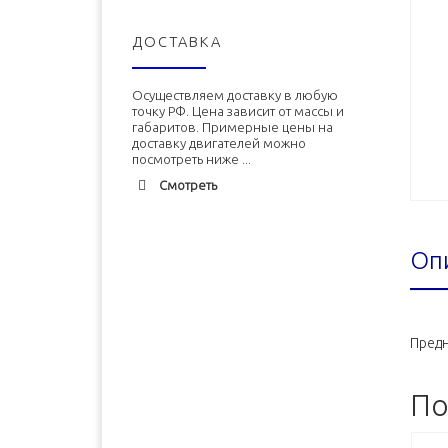
ДОСТАВКА
Осуществляем доставку в любую
точку РФ. Цена зависит от массы и
габаритов. Примерные цены на
доставку двигателей можно
посмотреть ниже ...
Смотреть
Адлер
1900 руб. 2-3 дня
Оп
Альметьевск
1900 руб. 2-3 дня
Армавир
1800 руб. 1-3 дня
Архангельск
1700 руб. 2-3 дня
Предн
Астрахань
1700 руб. 2-3 дня
Балхаш
5000 руб. 10-12 дней
По
Барнаул
2500 руб. 5-7 дня
Белгород
1500 руб. 1-2 дня